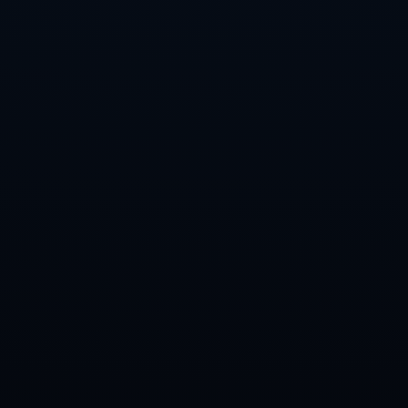
栏目导航
关于我们
服务优势
团队介绍
新闻资讯
联系我们
友情链接
友情链接