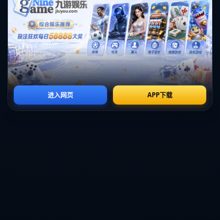
亚新app（rxxfsb.cn）「阿文力荐」 亚新平台官网登录入
口，支持网页与移动端同步体验，全天候...
联系我们
地址
广西壮族自治区河池市南丹县里湖瑶族乡
邮箱
admin@rxxfsb.cn
电话
0371-8258326