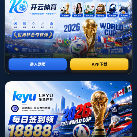
404错误
此页面可能已被移动或删除。
返回首页