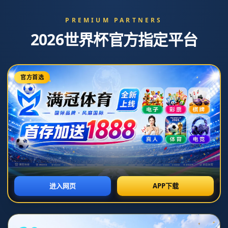
404
网站首页
404