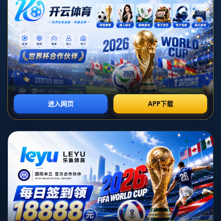
404错误
此页面可能已被移动或删除。
返回首页