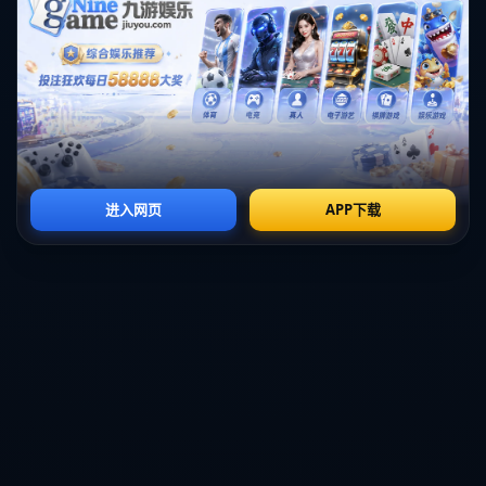
亚新app（rxxfsb.cn）「阿文力荐」 亚新平台官网登录入
口，支持网页与移动端同步体验，全天候...
联系我们
地址
广西壮族自治区河池市南丹县里湖瑶族乡
邮箱
admin@rxxfsb.cn
电话
0371-8258326