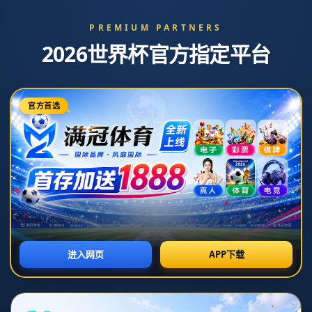
404
网站首页
404