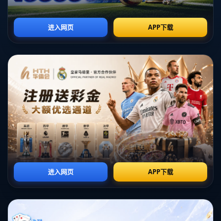
订阅我们
亚新app（rxxfsb.cn）「阿文力荐」 亚新平台
官网登录入口，支持网页与移动端同步体验，全
天候