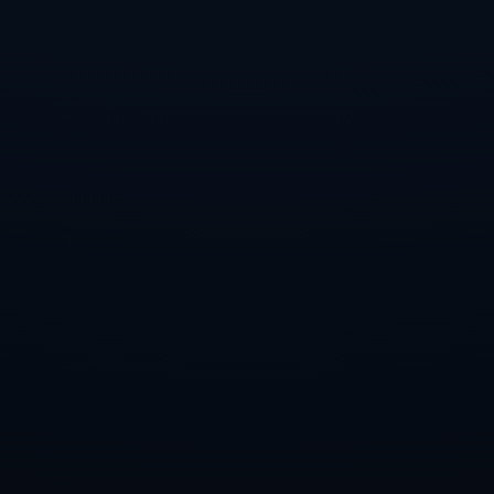
们
栏目导航
关于我们
壮族自治区河池市南丹县里湖
服务优势
乡