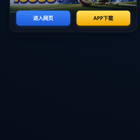
订阅我们
亚新app（rxxfsb.cn）「阿文
与移动端同步体验，全天候