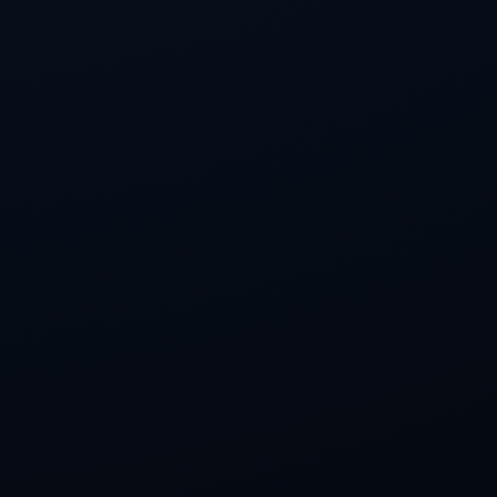
友情链接
友情链接