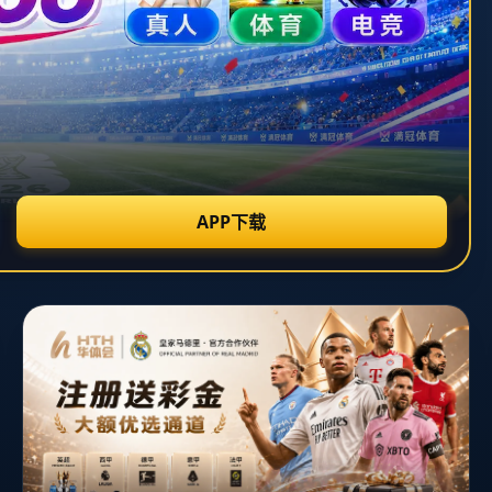
404错误
此页面可能已被移动或删除。
返回首页