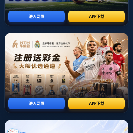
Adhom Jonam
Designer