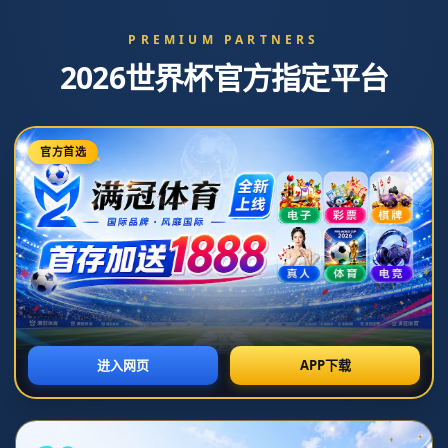
团队介绍
网站首页
团队介绍